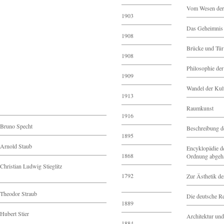
Vom Wesen der
1903
Das Geheimnis u
1908
Brücke und Tür
1908
Philosophie der
1909
Wandel der Kul
1913
Raumkunst
1916
Bruno Specht
Beschreibung de
1895
Arnold Staub
Encyklopädie de
1868
Ordnung abgeha
Christian Ludwig Stieglitz
1792
Zur Ästhetik de
Theodor Straub
Die deutsche Re
1889
Hubert Stier
Architektur un
1884