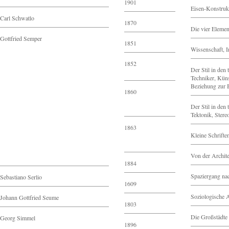
1901
Eisen-Konstruk
Carl Schwatlo
1870
Die vier Elemen
Gottfried Semper
1851
Wissenschaft, 
1852
Der Stil in den
Techniker, Küns
Beziehung zur 
1860
Der Stil in den
Tektonik, Stere
1863
Kleine Schrifte
Von der Archite
1884
Spaziergang na
Sebastiano Serlio
1609
Soziologische A
Johann Gottfried Seume
1803
Die Großstädte 
Georg Simmel
1896