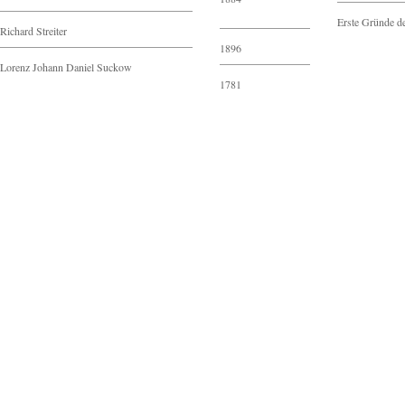
Erste Gründe d
Richard Streiter
1896
Lorenz Johann Daniel Suckow
1781