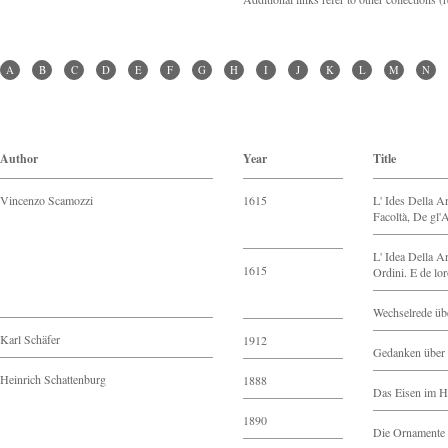
A
B
C
D
E
F
G
H
I
J
K
L
M
N
Author
Year
Title
Vincenzo Scamozzi
1615
L' Ides Della Ar
Facoltà, De gl'A
L' Idea Della Ar
1615
Ordini. E de lor
Wechselrede üb
Karl Schäfer
1912
Gedanken über 
Heinrich Schattenburg
1888
Das Eisen im H
1890
Die Ornamente 