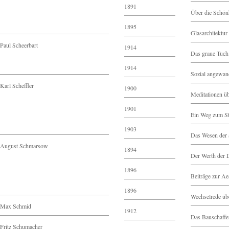
1891
Über die Schönh
1895
Glasarchitektur
Paul Scheerbart
1914
Das graue Tuch
1914
Sozial angewan
Karl Scheffler
1900
Meditationen ü
1901
Ein Weg zum St
1903
Das Wesen der 
August Schmarsow
1894
Der Werth der 
1896
Beiträge zur Ae
1896
Wechselrede üb
Max Schmid
1912
Das Bauschaffen
Fritz Schumacher