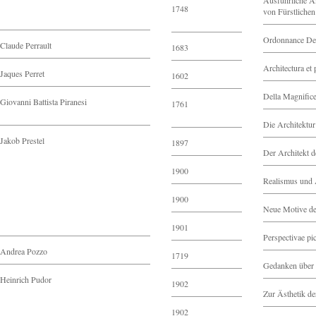
Ausführliche An
1748
von Fürstliche
Ordonnance De
Claude Perrault
1683
Architectura et 
Jaques Perret
1602
Della Magnific
Giovanni Battista Piranesi
1761
Die Architektur
Jakob Prestel
1897
Der Architekt d
1900
Realismus und 
1900
Neue Motive de
1901
Perspectivae pi
Andrea Pozzo
1719
Gedanken über 
Heinrich Pudor
1902
Zur Ästhetik de
1902