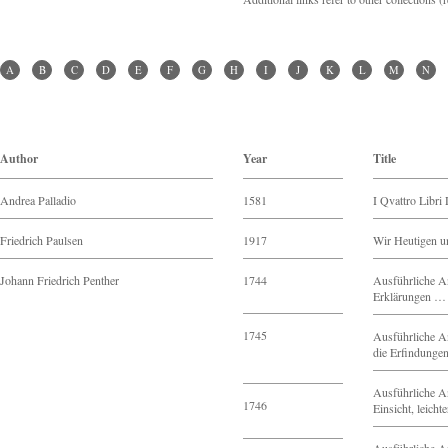
A
B
C
D
E
F
G
H
I
J
K
L
M
N
Author
Year
Title
Andrea Palladio
1581
I Qvattro Libri 
Friedrich Paulsen
1917
Wir Heutigen u
Johann Friedrich Penther
1744
Ausführliche An
Erklärungen …
1745
Ausführliche An
die Erfindunge
Ausführliche An
1746
Einsicht, leich