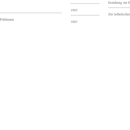
Erziehung zur E
1903
Zur ästhetisch
Puhlmann
1883